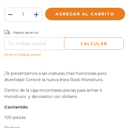
CAMBIAR CP
Entregas para el CP:
Medios de envío
CALCULAR
No sé mi código postal
¡Te presentamos a las criaturas más horrorosas pero 
divertidas! Conocé la nueva línea Rasti Monstruos. 
Dentro de la caja encontrarás piezas para armar 4 
monstruos  y decorarlos con stickers.
Contenido
:
100 piezas.
Stickers