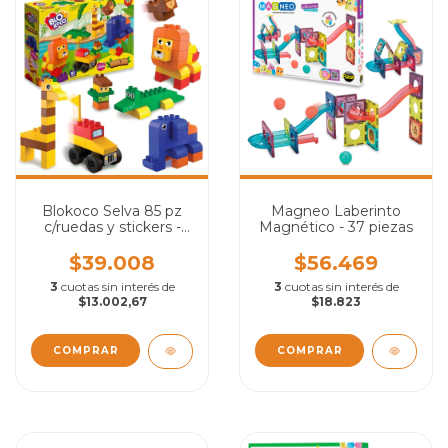
Blokoco Selva 85 pz
Magneo Laberinto
c/ruedas y stickers -
Magnético - 37 piezas
Bloques Grandes
$39.008
$56.469
3
cuotas sin interés de
3
cuotas sin interés de
$13.002,67
$18.823