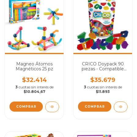
Magneo Átomos
CRICO Doypack 90
Magnéticos 25 pz
piezas - Compatible
con Daki®
$32.414
$35.679
3
cuotas sin interés de
3
cuotas sin interés de
$10.804,67
$11.893