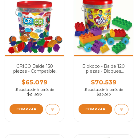
CRICO Balde 150
Blokoco - Balde 120
piezas - Compatible
piezas - Bloques
con Daki®
Grandes
$65.079
$70.539
3
cuotas sin interés de
3
cuotas sin interés de
$21.693
$23.513