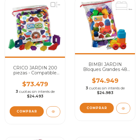
BIMBI JARDIN
CRICO JARDIN 200
Bloques Grandes 48
piezas - Compatible
piezas
con Daki®
$74.949
$73.479
3
cuotas sin interés de
3
cuotas sin interés de
$24.983
$24.493