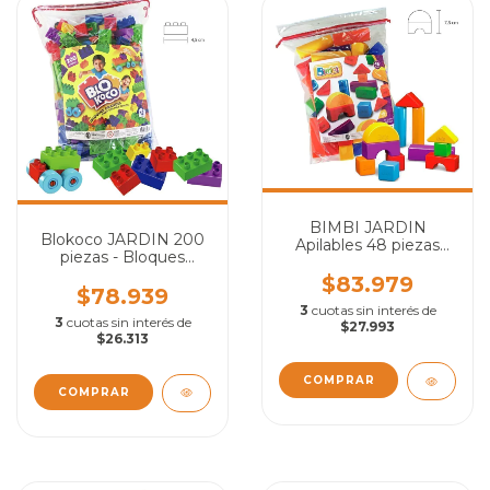
BIMBI JARDIN
Blokoco JARDIN 200
Apilables 48 piezas
piezas - Bloques
tipo Smith Hills
Grandes
$83.979
$78.939
3
cuotas sin interés de
3
cuotas sin interés de
$27.993
$26.313