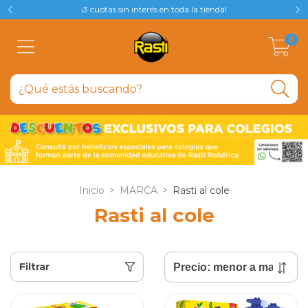
¡3 cuotas sin interés en toda la tienda!
0
Inicio
>
MARCA
>
Rasti al cole
Rasti al cole
Filtrar