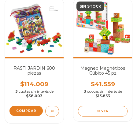
SIN STOCK
RASTI JARDIN 600
Magneo Magnéticos
piezas
Cúbico 45 pz
$114.009
$41.559
3
cuotas sin interés de
3
cuotas sin interés de
$38.003
$13.853
VER