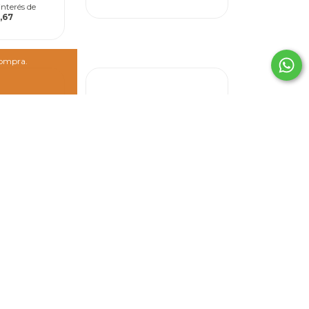
interés de
,67
compra.
 con Fideo
Rasti: Jugá con Dibu
a armar +
(Figura para armar +
ividades)
Libro de actividades)
500
$30.500