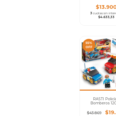
Ventanas
$13.90
3
cuotas sin inter
$4.633,33
55
%
OFF
RASTI Policí
Bomberos 120
$19
$43.869