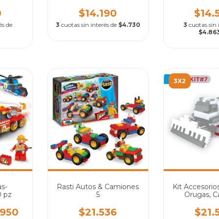
Camiones
0
$14.190
$14.
és de
3
cuotas sin interés de
$4.730
3
cuotas sin 
$4.86
3X2
as-
Rasti Autos & Camiones
Kit Accesorios
 pz
5
Orugas, C
Acoples, 
Maniv
.950
$21.536
$21.