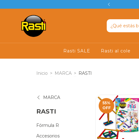
 Regalo por + $89.000
Rasti SALE
Rasti al cole
Inicio
>
MARCA
>
RASTI
MARCA
55
%
OFF
RASTI
Fórmula R
Accesorios