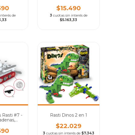
ciegas
590
$15.490
interés de
3
cuotas sin interés de
3,33
$5.163,33
 Rasti #7 -
Rasti Dinos 2 en 1
adenas,
Gancho y
$22.029
ela
590
3
cuotas sin interés de
$7.343