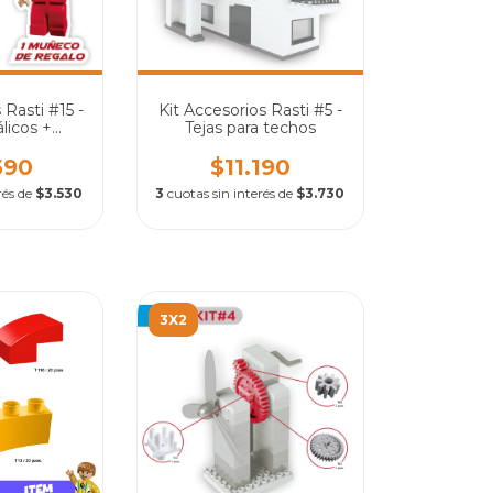
 Rasti #15 -
Kit Accesorios Rasti #5 -
licos +
Tejas para techos
 REGALO
590
$11.190
rés de
$3.530
3
cuotas sin interés de
$3.730
3X2