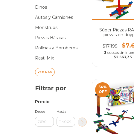
Dinos
Autos y Camiones
Monstruos
Súper Piezas RA
piezas en doy
Piezas Básicas
$7.
$17.199
Polícias y Bomberos
3
cuotas sin inter
$2.563,33
Rasti Mix
VER MÁS
54
%
Filtrar por
OFF
Precio
Desde
Hasta