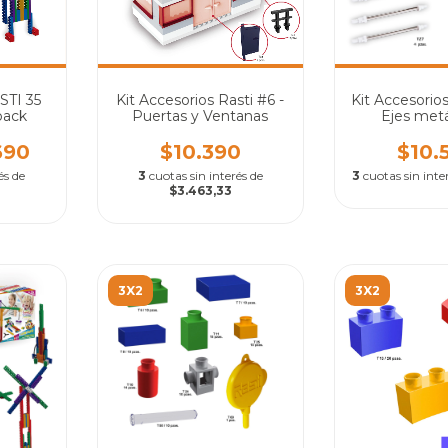
STI 35
Kit Accesorios Rasti #6 -
Kit Accesorios
pack
Puertas y Ventanas
Ejes metá
Muñeco DE
690
$10.390
$10.
és de
3
cuotas sin interés de
3
cuotas sin inte
$3.463,33
3X2
3X2