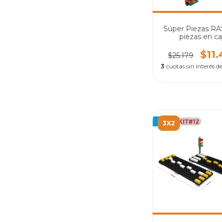
Súper Piezas RA
piezas en ca
$11
$25.179
3
cuotas sin interés d
3X2