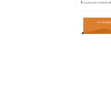
3
cuotas sin interés d
Al navegar
Rasti Fórmula
Carrera
$26.85
3
cuotas sin interés d