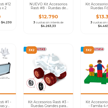
sti #12
NUEVO Kit Accesorios
Kit Accesorios
s x 2
Rasti #8 - Ruedas de
Ruedas Fó
Camiones, Ruedas
Medianas y Ruedas Mini
0
$12.790
$13.
+ Hélice
e
$4.230
3
cuotas sin interés de
3
cuotas sin 
$4.263,33
$4.46
3X2
3X2
ti #1 -
Kit Accesorios Rasti #3 -
Kit Accesorio
as y
Ruedas Grandes para
- Familia 