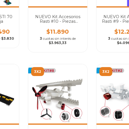
STI 70
NUEVO Kit Accesorios
NUEVO Kit A
ja
Rasti #10 - Piezas
Rasti #9 - Pi
pequeñas, llave maestra
y módulos T24 para
.490
$11.890
$12.
cambiar dirección de
e
$3.830
3
cuotas sin interés de
3
cuotas sin 
armado
$3.963,33
$4.09
3X2
3X2