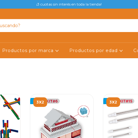
¡3 cuotas sin interés en toda la tienda!
Productos por marca
Productos por edad
C
3X2
3X2