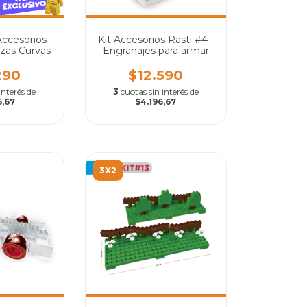
ccesorios
Kit Accesorios Rasti #4 -
ezas Curvas
Engranajes para armar
mecanismos
290
$12.590
interés de
3
cuotas sin interés de
6,67
$4.196,67
3X2