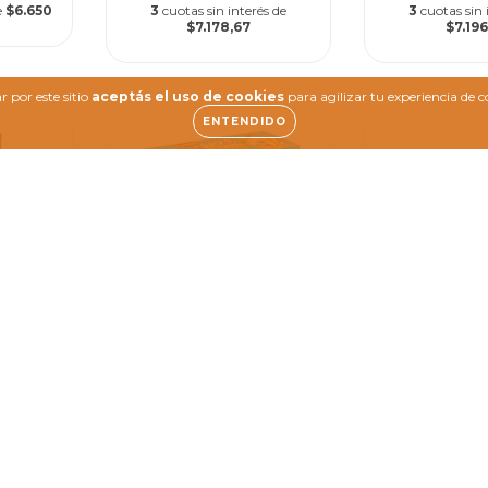
e
$6.650
3
cuotas sin interés de
3
cuotas sin 
$7.178,67
$7.196
 por este sitio
aceptás el uso de cookies
para agilizar tu experiencia de 
ENTENDIDO
 R -
Rasti Kit 100 Piezas
Básicas
9
$29.169
Rasti: Jugá
(Figura par
e
$8.953
3
cuotas sin interés de
$9.723
Libro de act
$30.