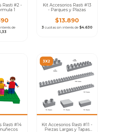
 Rasti #2 -
Kit Accesorios Rasti #13
rmula 1
- Parques y Plazas
390
$13.890
interés de
3
cuotas sin interés de
$4.630
3,33
3X2
s Rasti #14
Kit Accesorios Rasti #11 -
4 muñecos
Piezas Largas y Tapas