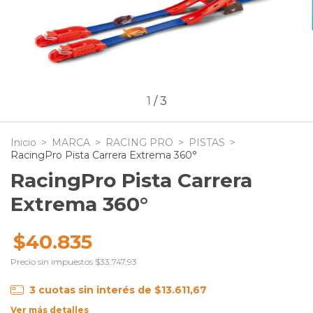
1
/
3
Inicio
>
MARCA
>
RACING PRO
>
PISTAS
>
RacingPro Pista Carrera Extrema 360°
RacingPro Pista Carrera
Extrema 360°
$40.835
Precio sin impuestos
$33.747,93
3
cuotas sin interés de
$13.611,67
Ver más detalles