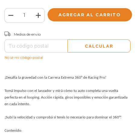
CAMBIAR CP
Entregas para el CP:
Medios de envío
CALCULAR
No sé mi código postal
¡Desafía la gravedad con la Carrera Extrema 360° de Racing Pro!
Tomá impulso con el lanzador y mirá cómo tu auto completa una vuelta
perfecta en el looping. Acción rápida, giros imposibles y emoción garantizada
en cada intento.
¡Subí la velocidad y comprobá si tenés lo necesario para dominar el 360°!
Contenido: