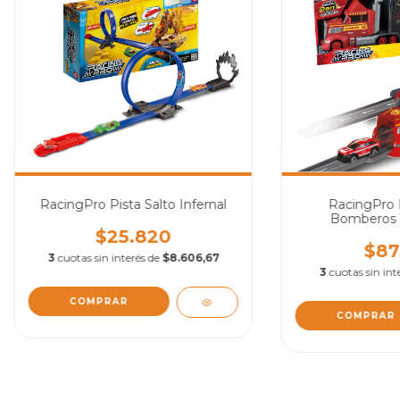
RacingPro Pista Salto Infernal
RacingPro 
Bomberos Va
$25.820
$87
3
cuotas sin interés de
$8.606,67
3
cuotas sin int