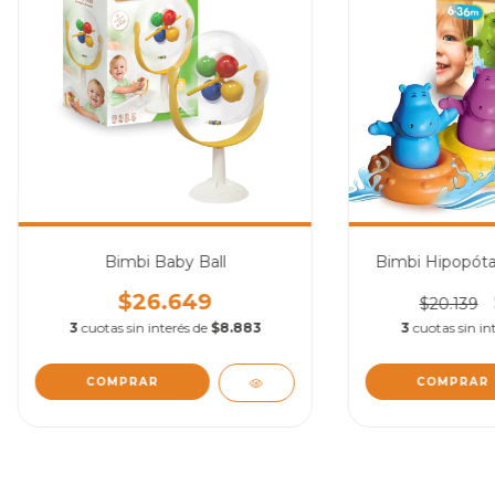
Bimbi Baby Ball
Bimbi Hipopóta
$26.649
$20.139
3
cuotas sin interés de
$8.883
3
cuotas sin in