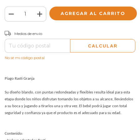
CAMBIAR CP
Entregas para el CP:
Medios de envío
CALCULAR
No sé mi código postal
Piago Rasti Granja
Su diseño blando, con puntas redondeadas y flexibles resulta ideal para esta
etapa donde los niños disfrutan tomando los objetos a su alcance, llevándolos
a su boca y jugando a tirarlos una y otra vez. El bebé podrá jugar con total
seguridad y confianza ya que el producto es el adecuado para su edad.
Contenido: