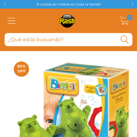
¡3 cuotas sin interés en toda la tienda!
0
50
%
OFF