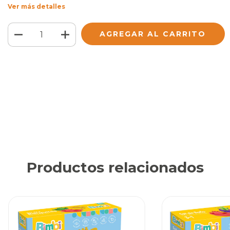
Ver más detalles
Medios de envío
CAMBIAR CP
Entregas para el CP:
CALCULAR
Iniciá sesión
y usá tus datos de entrega
No sé mi código postal
Productos relacionados