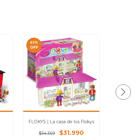
41
%
OFF
FLOKYS | La casa de los Flokys
FL
$31.990
$54.369