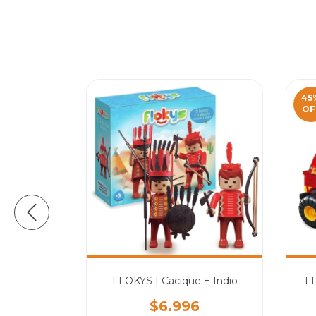
45
OF
eones
FLOKYS | Cacique + Indio
FL
9
$6.996