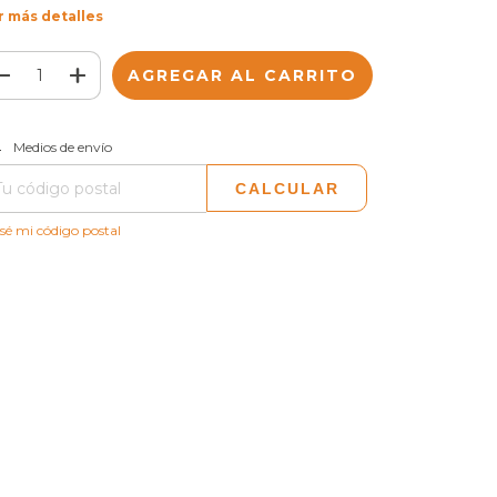
r más detalles
CAMBIAR CP
regas para el CP:
Medios de envío
CALCULAR
sé mi código postal