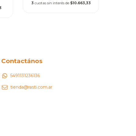
3
cuotas sin interés de
$10.663,33
3
cuotas
3
Contactános
5491131236136
tienda@rasti.com.ar