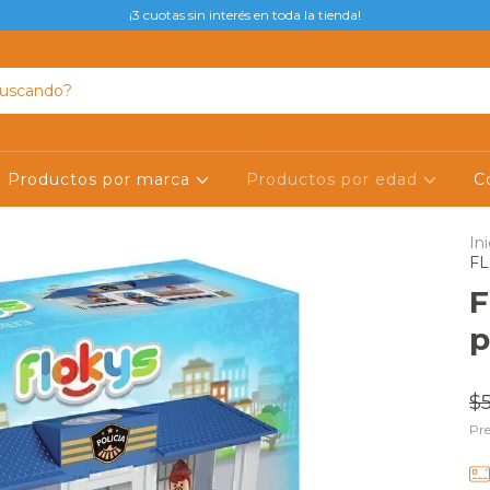
¡3 cuotas sin interés en toda la tienda!
Productos por marca
Productos por edad
C
Ini
FL
F
p
$5
Pre