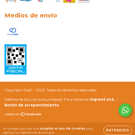
Medios de envío
Copyright Rasti - 2026. Todos los derechos reservados.
Defensa de las y los consumidores. Para reclamos
ingresá acá.
/
Botón de arrepentimiento
Al navegar por este sitio
aceptás el uso de cookies
para
ENTENDIDO
agilizar tu experiencia de compra.