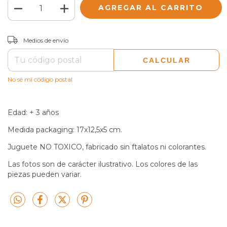
CAMBIAR CP
Entregas para el CP:
Medios de envío
CALCULAR
No sé mi código postal
Edad: + 3 años
Medida packaging: 17x12,5x5 cm.
Juguete NO TOXICO, fabricado sin ftalatos ni colorantes.
Las fotos son de carácter ilustrativo. Los colores de las
piezas pueden variar.