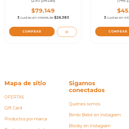
(290 piezas)
(148 p
$79.149
$45
3
cuotas sin interés de
$26.383
3
cuotas sin in
Mapa de sitio
Sigamos
conectados
OFERTAS
Quiénes somos
Gift Card
Bimbi Bebé en Instagram
Productos por marca
Blocky en Instagram