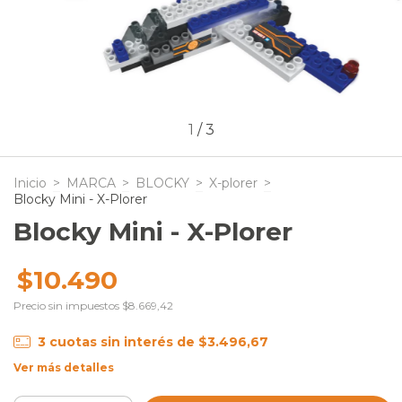
1
/
3
Inicio
>
MARCA
>
BLOCKY
>
X-plorer
>
Blocky Mini - X-Plorer
Blocky Mini - X-Plorer
$10.490
Precio sin impuestos
$8.669,42
3
cuotas sin interés de
$3.496,67
Ver más detalles