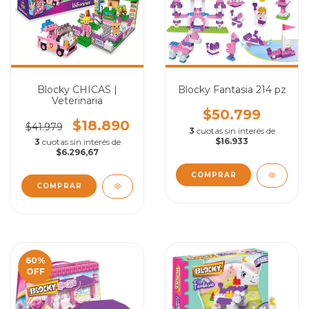
Blocky CHICAS |
Blocky Fantasia 214 pz
Veterinaria
$50.799
$18.890
$41.979
3
cuotas sin interés de
$16.933
3
cuotas sin interés de
$6.296,67
60
%
OFF