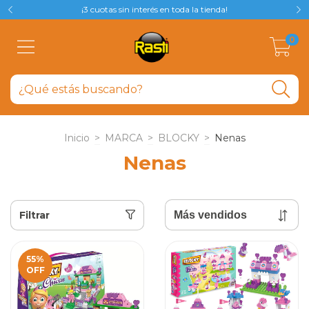
¡3 cuotas sin interés en toda la tienda!
0
Inicio
>
MARCA
>
BLOCKY
>
Nenas
Nenas
Filtrar
55
%
OFF