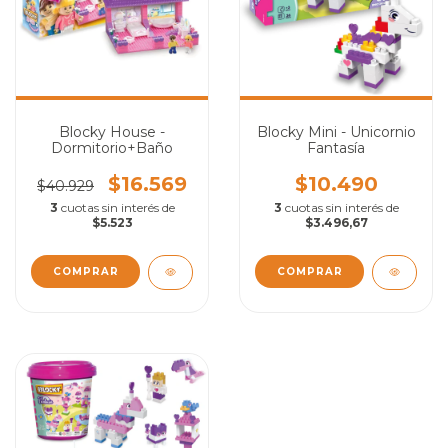
Blocky House -
Blocky Mini - Unicornio
Dormitorio+Baño
Fantasía
$16.569
$10.490
$40.929
3
cuotas sin interés de
3
cuotas sin interés de
$5.523
$3.496,67