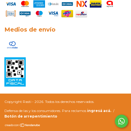
Medios de envío
Copyright Rasti - 2026. Todos los derechos reservados.
Defensa de las y los consumidores. Para reclamos
ingresá acá.
/
Botón de arrepentimiento