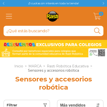
¡3 cuotas sin interés en toda la tienda!
0
Inicio
>
MARCA
>
Rasti Robótica Educativa
>
Sensores y accesorios robótica
Sensores y accesorios
robótica
Filtrar